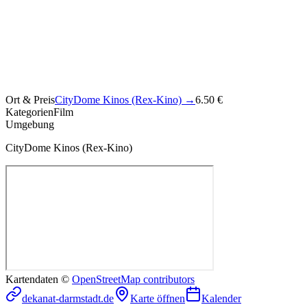
Ort & Preis
CityDome Kinos (Rex-Kino)
→
6.50 €
Kategorien
Film
Umgebung
CityDome Kinos (Rex-Kino)
Kartendaten ©
OpenStreetMap contributors
dekanat-darmstadt.de
Karte öffnen
Kalender