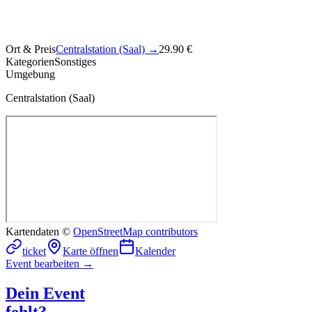
Ort & Preis
Centralstation (Saal)
→
29.90 €
Kategorien
Sonstiges
Umgebung
Centralstation (Saal)
Kartendaten ©
OpenStreetMap contributors
ticket
Karte öffnen
Kalender
Event bearbeiten →
Dein Event
fehlt?