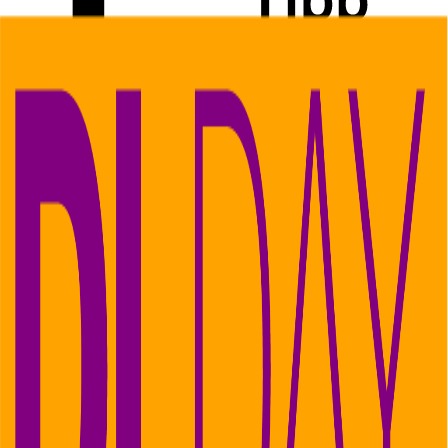
Sonntag, 7. Juni 2026 ·
14:17 Uhr
DI.DAY Darmstadt
Fast jede:r ist ihnen schon begegnet... Dark Patterns. Digitale
Designtricks, die uns zu bestimmten Entscheidungen drängen sollen:
„Alle akzeptieren“-Buttons, versteckte Abos oder künstlicher
Zeitdruck beim Online-Shopping. In unserer nächsten Veranstaltung
schauen wir uns an, wie diese Mechanismen funktionieren, warum
sie so effektiv sind und wie man sie erkennen kann.
Anzeige