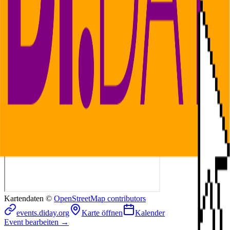
Ort & Preis
Glaskasten / HDA
→
Eintritt frei
Kategorien
Sonstiges
kinderfreundlich
Umgebung
Glaskasten / HDA
Kartendaten ©
OpenStreetMap contributors
events.diday.org
Karte öffnen
Kalender
Event bearbeiten →