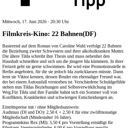
Mittwoch, 17. Juni 2026 ·
20:30 Uhr
Filmkreis-Kino: 22 Bahnen(DF)
Basierend auf dem Roman von Caroline Wahl verfolgt 22 Bahnen
die Beziehung zweier Schwestern und ihrer alkoholkranken Mutter.
Die ältere Tilda schreibt ihre Thesis und muss nebenher den
Haushalt schmeißen und sich um die jüngere Ida kümmern. In ihrer
Freizeit geht sie gerne schwimmen. Ihr wird eine Promotionsstelle in
Berlin angeboten, für die sie jedoch Ida zurücklassen müsste. Dann
lernt sie Viktor kennen, dessen Bruder ein ehemaliger Freund war,
der bei einem Autounfall verstorben ist. Verschiedene Schuldgefühle
stehen nun Tildas Beziehungen und Selbstverwirklichung im
Weg.Für Tilda und ihre Familie bahnt sich ein Sommer voll von
Konflikten, Krankheiten und schwierigen Entscheidungen an.
Eintrittspreise mit / ohne Mitgliedsausweis:
Audimax (DI und DO): 2,50 € + 2,50 € für eine zwölfmonatige
Mitgliedschaft (Mindestalter 16 Jahre).
Programmkino Rex (MI): 3,50 € pro Vorstellung ermäßigt für
Filmkreis-Vereinsmitglieder. 6,00 € pro Vorstellung regulär.