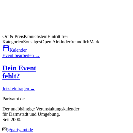
Ort & Preis
Kranichstein
Eintritt frei
Kategorien
Sonstiges
Open Air
kinderfreundlich
Markt
Kalender
Event bearbeiten →
Dein Event
fehlt?
Jetzt eintragen →
Partyamt.de
Der unabhängige Veranstaltungskalender
für Darmstadt und Umgebung.
Seit 2000.
@partyamt.de