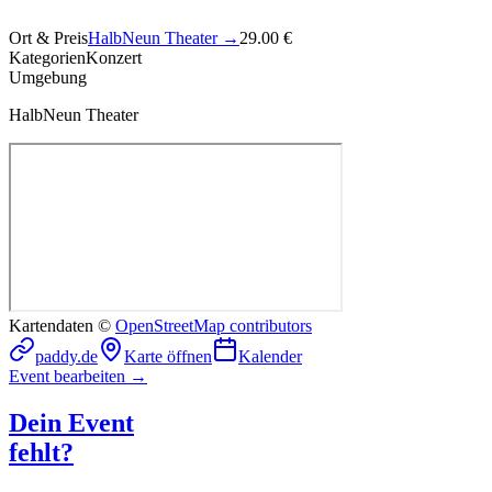
Ort & Preis
HalbNeun Theater
→
29.00 €
Kategorien
Konzert
Umgebung
HalbNeun Theater
Kartendaten ©
OpenStreetMap contributors
paddy.de
Karte öffnen
Kalender
Event bearbeiten →
Dein Event
fehlt?