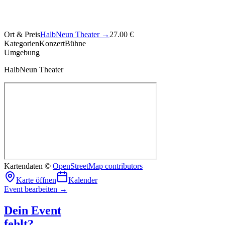
Ort & Preis
HalbNeun Theater
→
27.00 €
Kategorien
Konzert
Bühne
Umgebung
HalbNeun Theater
Kartendaten ©
OpenStreetMap contributors
Karte öffnen
Kalender
Event bearbeiten →
Dein Event
fehlt?