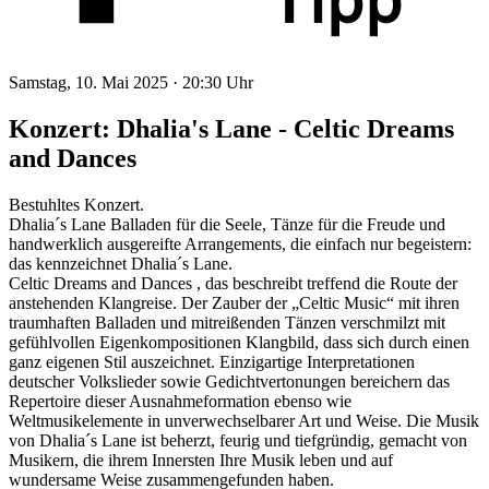
Samstag, 10. Mai 2025 ·
20:30 Uhr
Konzert: Dhalia's Lane - Celtic Dreams
and Dances
Bestuhltes Konzert.
Dhalia´s Lane Balladen für die Seele, Tänze für die Freude und
handwerklich ausgereifte Arrangements, die einfach nur begeistern:
das kennzeichnet Dhalia´s Lane.
Celtic Dreams and Dances , das beschreibt treffend die Route der
anstehenden Klangreise. Der Zauber der „Celtic Music“ mit ihren
traumhaften Balladen und mitreißenden Tänzen verschmilzt mit
gefühlvollen Eigenkompositionen Klangbild, dass sich durch einen
ganz eigenen Stil auszeichnet. Einzigartige Interpretationen
deutscher Volkslieder sowie Gedichtvertonungen bereichern das
Repertoire dieser Ausnahmeformation ebenso wie
Weltmusikelemente in unverwechselbarer Art und Weise. Die Musik
von Dhalia´s Lane ist beherzt, feurig und tiefgründig, gemacht von
Musikern, die ihrem Innersten Ihre Musik leben und auf
wundersame Weise zusammengefunden haben.