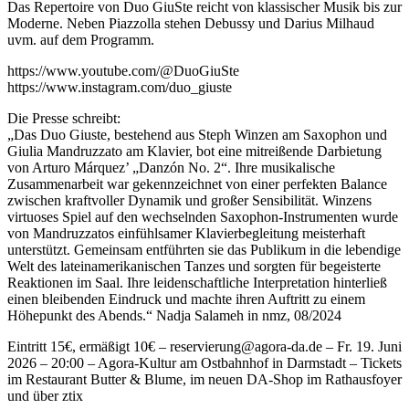
Das Repertoire von Duo GiuSte reicht von klassischer Musik bis zur
Moderne. Neben Piazzolla stehen Debussy und Darius Milhaud
uvm. auf dem Programm.
https://www.youtube.com/@DuoGiuSte
https://www.instagram.com/duo_giuste
Die Presse schreibt:
„Das Duo Giuste, bestehend aus Steph Winzen am Saxophon und
Giulia Mandruzzato am Klavier, bot eine mitreißende Darbietung
von Arturo Márquez’ „Danzón No. 2“. Ihre musikalische
Zusammenarbeit war gekennzeichnet von einer perfekten Balance
zwischen kraftvoller Dynamik und großer Sensibilität. Winzens
virtuoses Spiel auf den wechselnden Saxophon-Instrumenten wurde
von Mandruzzatos einfühlsamer Klavierbegleitung meisterhaft
unterstützt. Gemeinsam entführten sie das Publikum in die lebendige
Welt des lateinamerikanischen Tanzes und sorgten für begeisterte
Reaktionen im Saal. Ihre leidenschaftliche Interpretation hinterließ
einen bleibenden Eindruck und machte ihren Auftritt zu einem
Höhepunkt des Abends.“ Nadja Salameh in nmz, 08/2024
Eintritt 15€, ermäßigt 10€ – reservierung@agora-da.de – Fr. 19. Juni
2026 – 20:00 – Agora-Kultur am Ostbahnhof in Darmstadt – Tickets
im Restaurant Butter & Blume, im neuen DA-Shop im Rathausfoyer
und über ztix