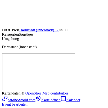
Ort & Preis
Darmstadt (Innenstadt)
→
44.00 €
Kategorien
Sonstiges
Umgebung
Darmstadt (Innenstadt)
Kartendaten ©
OpenStreetMap contributors
eat-the-world.com
Karte öffnen
Kalender
Event bearbeiten →