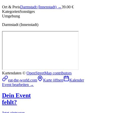
Ort & Preis
Darmstadt (Innenstadt)
→
39.00 €
Kategorien
Sonstiges
Umgebung
Darmstadt (Innenstadt)
Kartendaten ©
OpenStreetMap contributors
eat-the-world.com
Karte öffnen
Kalender
Event bearbeiten →
Dein Event
fehlt?
Jetzt eintragen →