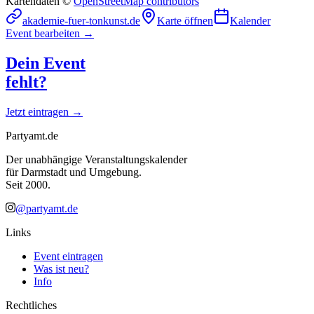
Kartendaten ©
OpenStreetMap contributors
akademie-fuer-tonkunst.de
Karte öffnen
Kalender
Event bearbeiten →
Dein Event
fehlt?
Jetzt eintragen →
Partyamt.de
Der unabhängige Veranstaltungskalender
für Darmstadt und Umgebung.
Seit 2000.
@partyamt.de
Links
Event eintragen
Was ist neu?
Info
Rechtliches