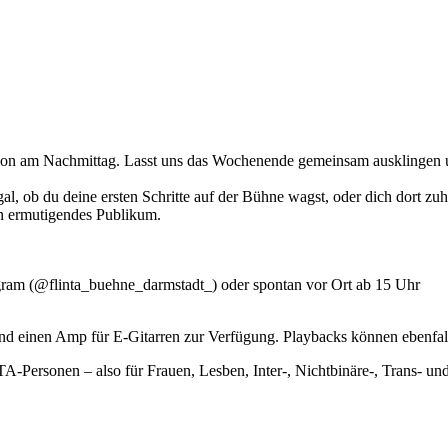
ion am Nachmittag. Lasst uns das Wochenende gemeinsam ausklingen u
al, ob du deine ersten Schritte auf der Bühne wagst, oder dich dort z
in ermutigendes Publikum.
gram (@flinta_buehne_darmstadt_) oder spontan vor Ort ab 15 Uhr
d einen Amp für E-Gitarren zur Verfügung. Playbacks können ebenfalls 
NTA-Personen – also für Frauen, Lesben, Inter-, Nichtbinäre-, Trans- 