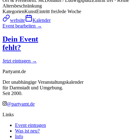
Ort & Preis
ehem. McDonalds / Ludwigsplatz
Eintritt frei · Keine
Altersbeschränkung
Kategorien
Kunst
Eintritt frei
Jede Woche
website
Kalender
Event bearbeiten →
Dein Event
fehlt?
Jetzt eintragen →
Partyamt.de
Der unabhängige Veranstaltungskalender
für Darmstadt und Umgebung.
Seit 2000.
@partyamt.de
Links
Event eintragen
Was ist neu?
Info