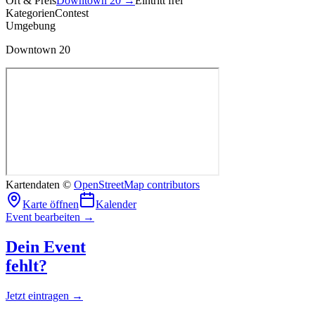
Ort & Preis
Downtown 20
→
Eintritt frei
Kategorien
Contest
Umgebung
Downtown 20
Kartendaten ©
OpenStreetMap contributors
Karte öffnen
Kalender
Event bearbeiten →
Dein Event
fehlt?
Jetzt eintragen →