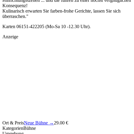
Hinrichtungsszenen ... und die führen zu einer höchst vergnüglichen
Konsequenz!
Kulinarisch erwarten Sie farben-frohe Gerichte, lassen Sie sich
überraschen."
Karten 06151-422205 (Mo-Sa 10 -12.30 Uhr).
Anzeige
Ort & Preis
Neue Bühne
→
29.00 €
Kategorien
Bühne
Umgebung