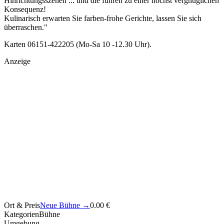
Hinrichtungsszenen ... und die führen zu einer höchst vergnüglichen
Konsequenz!
Kulinarisch erwarten Sie farben-frohe Gerichte, lassen Sie sich
überraschen."
Karten 06151-422205 (Mo-Sa 10 -12.30 Uhr).
Anzeige
Ort & Preis
Neue Bühne
→
0.00 €
Kategorien
Bühne
Umgebung