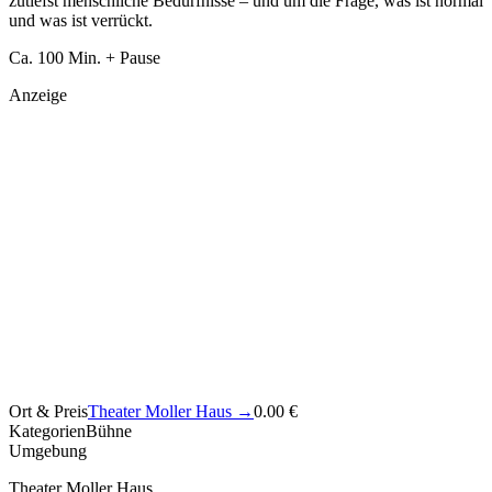
zutiefst menschliche Bedürfnisse – und um die Frage, was ist normal
und was ist verrückt.
Ca. 100 Min. + Pause
Anzeige
Ort & Preis
Theater Moller Haus
→
0.00 €
Kategorien
Bühne
Umgebung
Theater Moller Haus