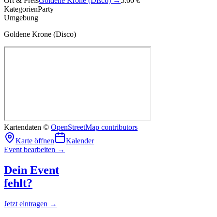
Ort & Preis
Goldene Krone (Disco)
→
5.00 €
Kategorien
Party
Umgebung
Goldene Krone (Disco)
Kartendaten ©
OpenStreetMap contributors
Karte öffnen
Kalender
Event bearbeiten →
Dein Event
fehlt?
Jetzt eintragen →