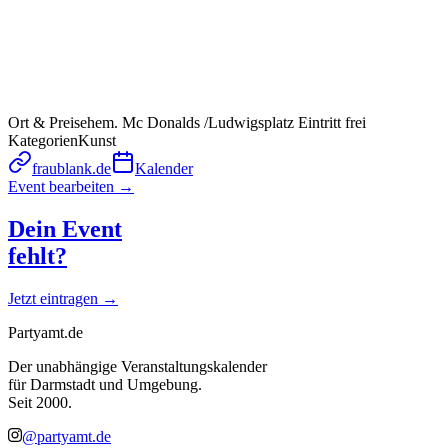
Ort & Preis
ehem. Mc Donalds /Ludwigsplatz
Eintritt frei
Kategorien
Kunst
fraublank.de
Kalender
Event bearbeiten →
Dein Event
fehlt?
Jetzt eintragen →
Partyamt.de
Der unabhängige Veranstaltungskalender
für Darmstadt und Umgebung.
Seit 2000.
@partyamt.de